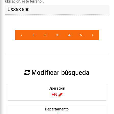
ubicación, este terreno...
U$S
58.500
<
1
2
3
4
5
>
Modificar búsqueda
Operación
EN
Departamento