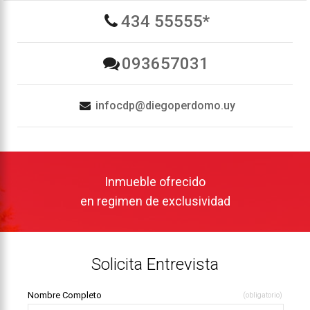
434 55555*
093657031
infocdp@diegoperdomo.uy
Inmueble ofrecido
en regimen de exclusividad
Solicita Entrevista
Nombre Completo
(obligatorio)