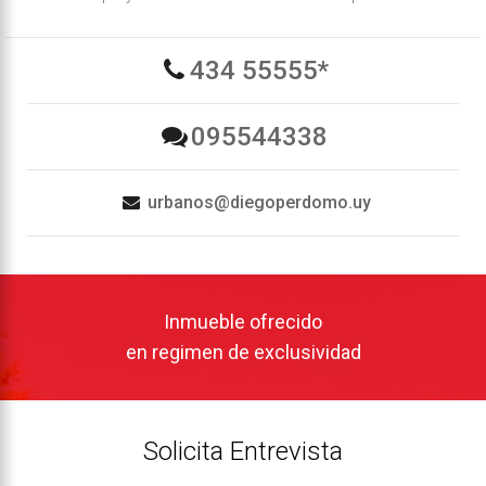
434 55555*
095544338
urbanos@diegoperdomo.uy
Inmueble ofrecido
en regimen de exclusividad
Solicita Entrevista