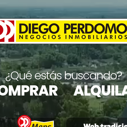
¿
Q
u
é
e
s
t
á
s
b
u
s
c
a
n
d
o
?
OMPRAR
ALQUIL