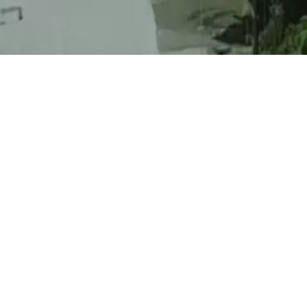
Diego Perdomo Negocios inmobiliarios presenta
D
DPmaps
es un servicio exclusivo para usuarios re
Tu propiedad simple de encontrar.