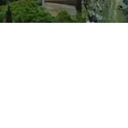
CONTACTO
434 55555*
Pmaps
gistrados
ventas@diegoperdomo.uy
© Copyright 2022. Todos los derechos resevados. -
Desarrollo PRZ.uy