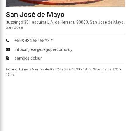
San José de Mayo
Ituzaingó 301 esquina L.A. de Herrera, 80000, San José de Mayo,
San José
+598 434 55555 *3 *
infosanjose@diegoperdomo.uy
campos.delsur
Horario:
Lunes a Viernes de 9 a 12 hs y de 13:30 a 18 hs. Sábados de 9:30 a
12 hs.