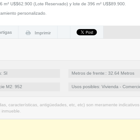
 246 m² U$$62.900 (Lote Reservado) y lote de 396 m² U$$89.900.
oramiento personalizado.
Artigas
Imprimir
: SI
Metros de frente:: 32.64 Metros
cie M2: 952
Usos posibles: Vivienda - Comerci
as, características, antigüedades, etc, etc) son meramente indicativos
l inmueble.