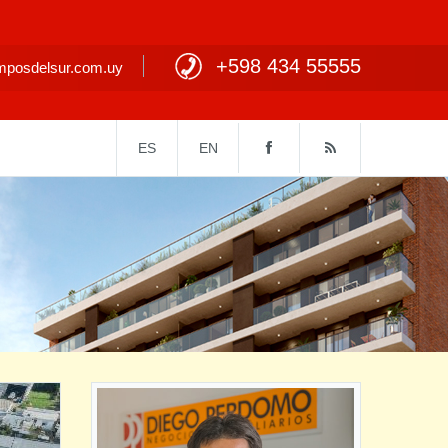
+598 434 55555
posdelsur.com.uy
ES
EN