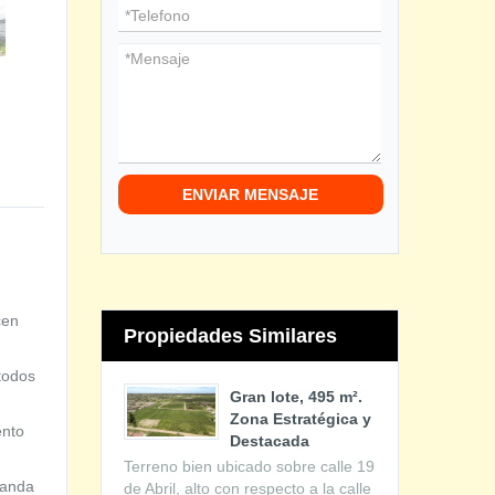
ENVIAR MENSAJE
cen
Propiedades Similares
todos
Gran lote, 495 m².
Zona Estratégica y
ento
Destacada
Terreno bien ubicado sobre calle 19
ganda
de Abril, alto con respecto a la calle