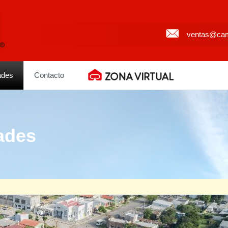
ventas@cam
ades
Contacto
ades