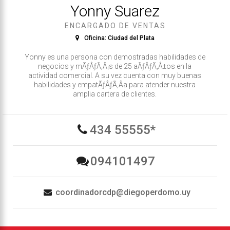
Yonny Suarez
ENCARGADO DE VENTAS
Oficina: Ciudad del Plata
Yonny es una persona con demostradas habilidades de
negocios y mÃƒÂƒÃ‚Â¡s de 25 aÃƒÂƒÃ‚Â±os en la
actividad comercial. A su vez cuenta con muy buenas
habilidades y empatÃƒÂƒÃ‚Â­a para atender nuestra
amplia cartera de clientes.
434 55555*
094101497
coordinadorcdp@diegoperdomo.uy