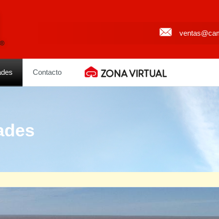
ventas@cam
ades
Contacto
ades