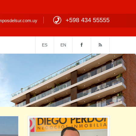
+598 434 55555
posdelsur.com.uy
ES
EN