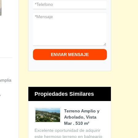
ENVIAR MENSAJE
amplia
Propiedades Similares
y
Terreno Amplio y
Arbolado, Vista
Mar . 510 m²
Excelente oportunidad de adquirir
este hermoso terreno en balneario