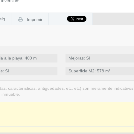
 inversión!
eig
Imprimir
ia a la playa: 400 m
Mejoras: SI
s: SI
Superficie M2: 578 m²
as, características, antigüedades, etc, etc) son meramente indicativos
l inmueble.