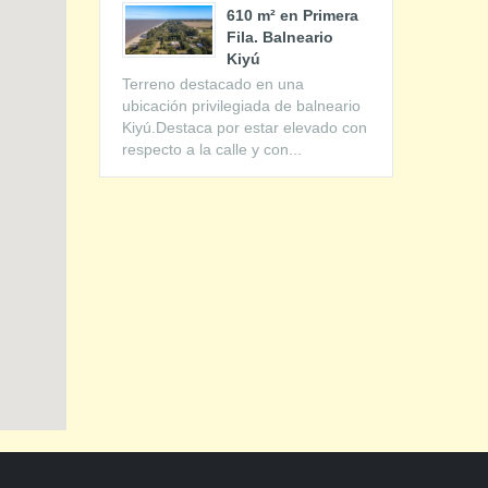
610 m² en Primera
Fila. Balneario
Kiyú
Terreno destacado en una
ubicación privilegiada de balneario
Kiyú.Destaca por estar elevado con
respecto a la calle y con...