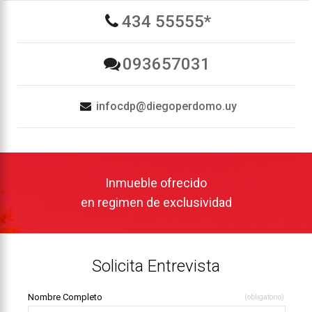
434 55555*
093657031
infocdp@diegoperdomo.uy
Inmueble ofrecido
en regimen de exclusividad
Solicita Entrevista
Nombre Completo
(obligatorio)