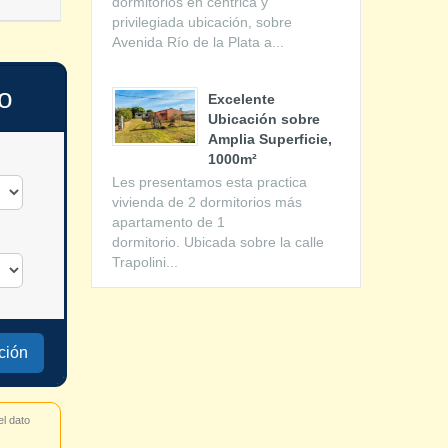
dormitorios en céntrica y
privilegiada ubicación, sobre
Avenida Río de la Plata a...
io
Excelente
Ubicación sobre
Amplia Superficie,
1000m²
Les presentamos esta practica
vivienda de 2 dormitorios más
apartamento de 1
dormitorio. Ubicada sobre la calle
Trapolini...
ción
el dato