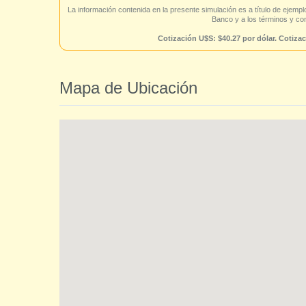
La información contenida en la presente simulación es a título de ejempl
Banco y a los términos y c
Cotización U$S: $40.27 por dólar. Cotizac
Mapa de Ubicación