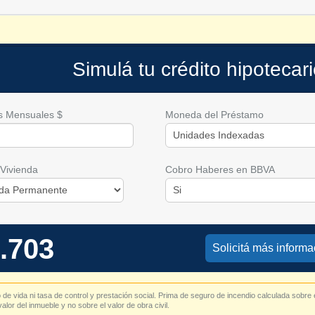
Simulá tu crédito hipotecar
s Mensuales $
Moneda del Préstamo
 Vivienda
Cobro Haberes en BBVA
.703
Solicitá más informa
de vida ni tasa de control y prestación social. Prima de seguro de incendio calculada sobre 
alor del inmueble y no sobre el valor de obra civil.