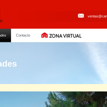
ventas@cam
ades
Contacto
ades