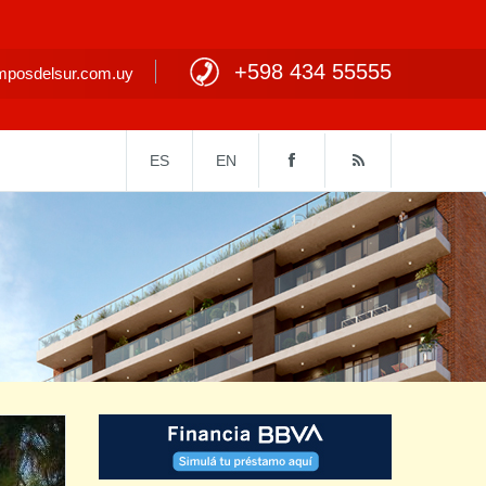
+598 434 55555
posdelsur.com.uy
ES
EN