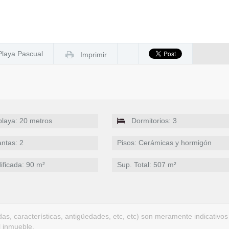
Playa Pascual
Imprimir
 playa: 20 metros
Dormitorios: 3
antas: 2
Pisos: Cerámicas y hormigón
ificada: 90 m²
Sup. Total: 507 m²
as, características, antigüedades, etc, etc) son meramente indicativos
l inmueble.