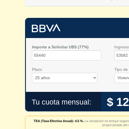
Importe a Solicitar U$S
(77%)
Ingreso
Plazo
Tipo de
$ 12
Tu cuota mensual:
TEA (Tasa Efectiva Anual):
4.5
%.
La simulación no incluye seguro 
proporcionado del v