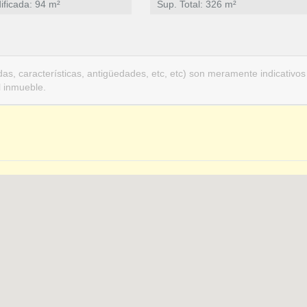
ificada: 94 m²
Sup. Total: 326 m²
as, características, antigüedades, etc, etc) son meramente indicativos
l inmueble.