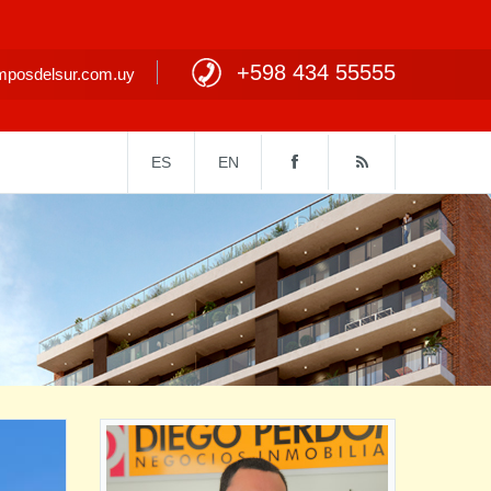
+598 434 55555
posdelsur.com.uy
ES
EN