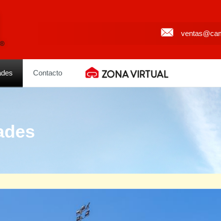
ventas@cam
ades
Contacto
ades