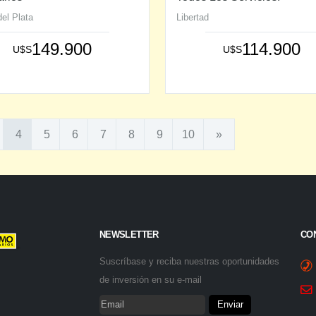
el Plata
Libertad
149.900
114.900
U$S
U$S
4
5
6
7
8
9
10
»