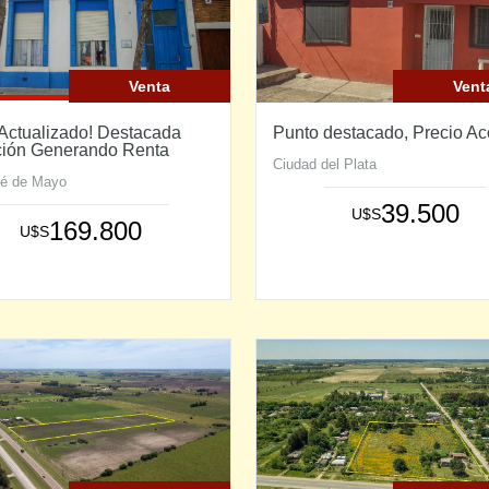
Venta
Vent
 Actualizado! Destacada
Punto destacado, Precio Ac
ción Generando Renta
Ciudad del Plata
sé de Mayo
39.500
U$S
169.800
U$S