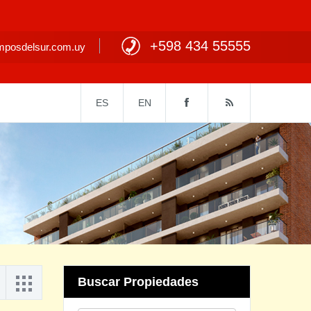
+598 434 55555
posdelsur.com.uy
ES
EN
Buscar Propiedades