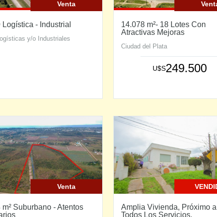
Venta
Vent
Logística - Industrial
14.078 m²- 18 Lotes Con
Atractivas Mejoras
gísticas y/o Industriales
Ciudad del Plata
249.500
U$S
Venta
VENDI
 m² Suburbano - Atentos
Amplia Vivienda, Próximo a
arios
Todos Los Servicios.