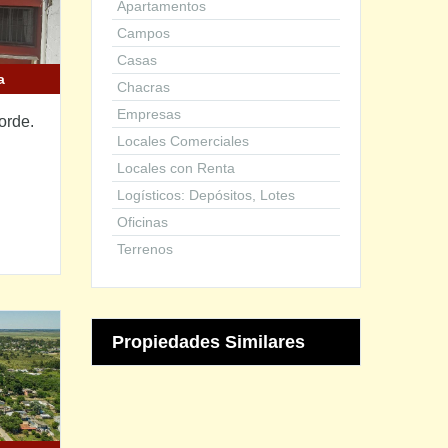
Apartamentos
Campos
Casas
a
Chacras
Empresas
orde.
Locales Comerciales
Locales con Renta
Logísticos: Depósitos, Lotes
Oficinas
Terrenos
Propiedades Similares