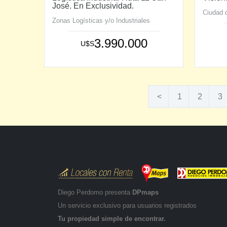
José. En Exclusividad.
Ciudad d
Zonas Logísticas y/o Industriales
3.990.000
U$S
<
1
2
3