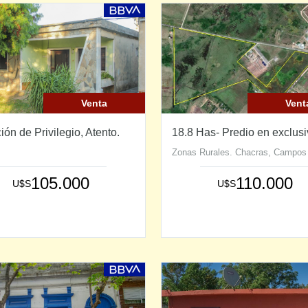
Venta
Vent
ión de Privilegio, Atento.
18.8 Has- Predio en exclusi
Zonas Rurales. Chacras, Campos
105.000
110.000
U$S
U$S