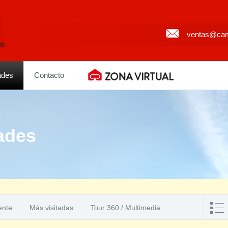
ventas@cam
ades
Contacto
ades
ente
Más visitadas
Tour 360 / Multimedia