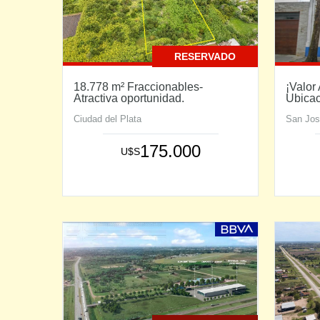
RESERVADO
18.778 m² Fraccionables-
¡Valor
Atractiva oportunidad.
Ubica
Ciudad del Plata
San Jo
175.000
U$S